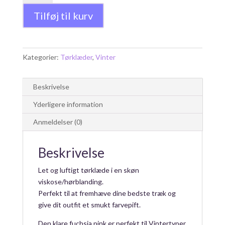
pink
Tilføj til kurv
antal
Kategorier:
Tørklæder
,
Vinter
Beskrivelse
Yderligere information
Anmeldelser (0)
Beskrivelse
Let og luftigt tørklæde i en skøn
viskose/hørblanding.
Perfekt til at fremhæve dine bedste træk og
give dit outfit et smukt farvepift.
Den klare fuchsia pink er perfekt til Vintertyper,