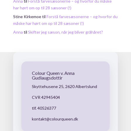
Anna
til
Forstå farvesæsonerne – og hvorfor du måske
har hørt om op til 28 sæsoner (!)
Stine Kirkemoe
til
Forstå farvesæsonerne – og hvorfor du
måske har hørt om op til 28 sæsoner (!)
Anna
til
Skifter jeg sæson, når jeg bliver gråhåret?
Colour Queen v. Anna
Gudlaugsdottir
Skyttehusene 25, 2620 Albertslund
CVR 42945404
tlf. 40526377
kontakt@colourqueen.dk