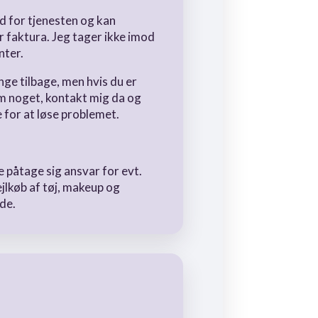
d for tjenesten og kan
r faktura. Jeg tager ikke imod
nter.
nge tilbage, men hvis du er
l om noget, kontakt mig da og
e for at løse problemet.
 påtage sig ansvar for evt.
ejlkøb af tøj, makeup og
ide.