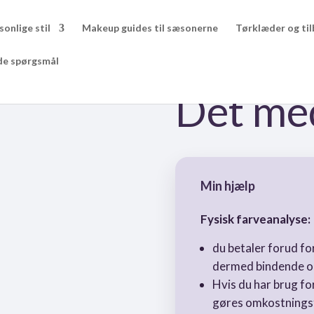
sonlige stil
Makeup guides til sæsonerne
Tørklæder og til
ede spørgsmål
Det me
Min hjælp
Fysisk farveanalyse:
du betaler forud fo
dermed bindende og
Hvis du har brug fo
gøres omkostningsfr