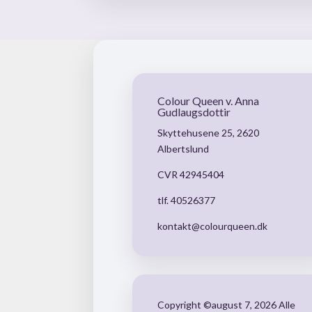
Colour Queen v. Anna
Gudlaugsdottir
Skyttehusene 25, 2620
Albertslund
CVR 42945404
tlf. 40526377
kontakt@colourqueen.dk
Copyright ©august 7, 2026 Alle