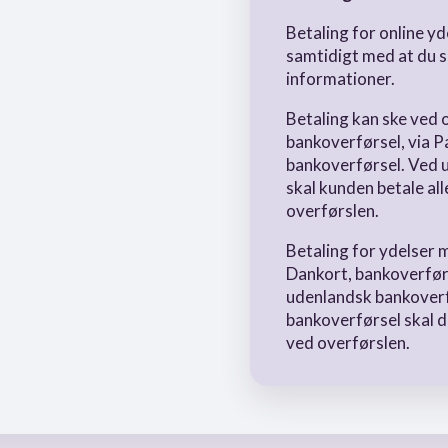
Betaling for online yd
samtidigt med at du s
informationer.
Betaling kan ske ved o
bankoverførsel, via P
bankoverførsel. Ved 
skal kunden betale al
overførslen.
Betaling for ydelser
Dankort, bankoverførs
udenlandsk bankoverf
bankoverførsel skal d
ved overførslen.