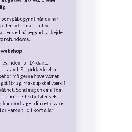
 bruge den professionelle
dig.
s som påbegyndt når du har
 anden information. Din
falder ved påbegyndt arbejde
ke refunderes.
 i webshop
eres inden for 14 dage,
 tilstand. Et tørklæde eller
behør må gerne have været
aget i brug. Makeup skal være i
uåbnet. Send mig en email om
 returnere. Du betaler selv
eg har modtaget din returvare,
or varen til dit kort eller
r