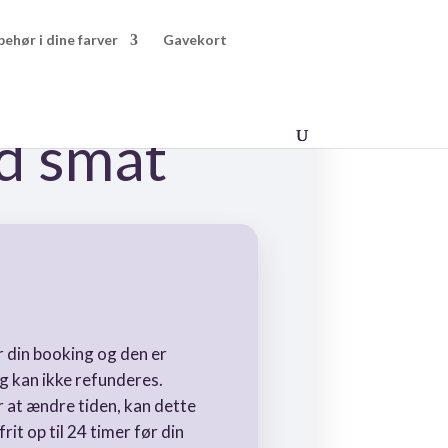
behør i dine farver
Gavekort
d småt
r din booking og den er
 kan ikke refunderes.
r at ændre tiden, kan dette
it op til 24 timer før din