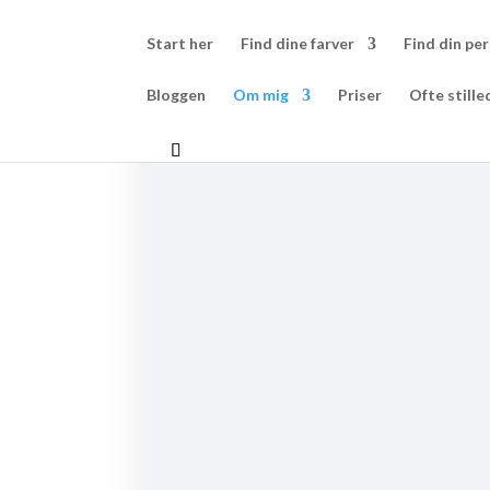
Start her
Find dine farver
Find din per
Bloggen
Om mig
Priser
Ofte still