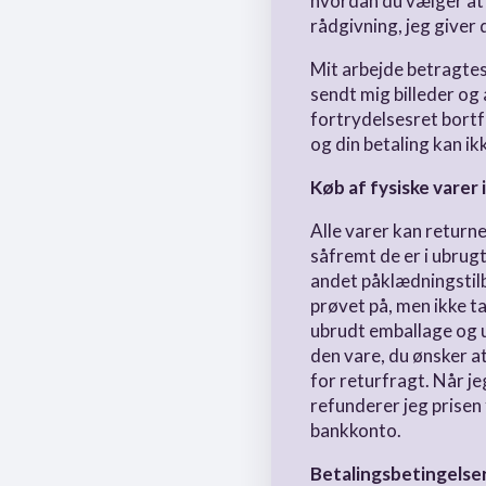
hvordan du vælger at
rådgivning, jeg giver 
Mit arbejde betragte
sendt mig billeder og
fortrydelsesret bort
og din betaling kan ik
Køb af fysiske varer
Alle varer kan return
såfremt de er i ubrugt
andet påklædningstil
prøvet på, men ikke t
ubrudt emballage og 
den vare, du ønsker at
for returfragt. Når j
refunderer jeg prisen f
bankkonto.
Betalingsbetingelse