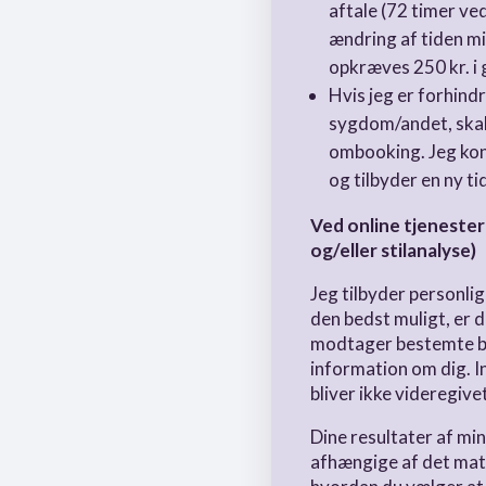
aftale (72 timer v
ændring af tiden mi
opkræves 250 kr. i
Hvis jeg er forhind
sygdom/andet, skal 
ombooking. Jeg kon
og tilbyder en ny ti
Ved online tjenester
og/eller stilanalyse)
Jeg tilbyder personli
den bedst muligt, er 
modtager bestemte bi
information om dig. I
bliver ikke videregive
Dine resultater af min
afhængige af det mat