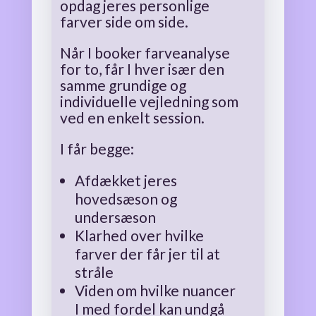
opdag jeres personlige
farver side om side.
Når I booker farveanalyse
for to, får I hver især den
samme grundige og
individuelle vejledning som
ved en enkelt session.
I får begge:
Afdækket jeres
hovedsæson og
undersæson
Klarhed over hvilke
farver der får jer til at
stråle
Viden om hvilke nuancer
I med fordel kan undgå