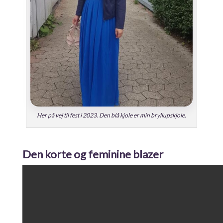
Her på vej til fest i 2023. Den blå kjole er min bryllupskjole.
Den korte og feminine blazer