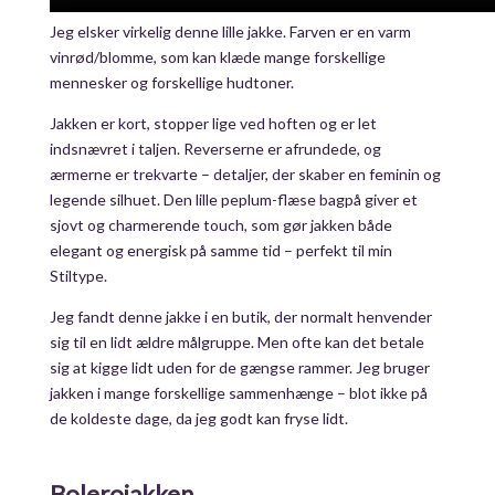
Jeg elsker virkelig denne lille jakke. Farven er en varm
vinrød/blomme, som kan klæde mange forskellige
mennesker og forskellige hudtoner.
Jakken er kort, stopper lige ved hoften og er let
indsnævret i taljen. Reverserne er afrundede, og
ærmerne er trekvarte – detaljer, der skaber en feminin og
legende silhuet. Den lille peplum-flæse bagpå giver et
sjovt og charmerende touch, som gør jakken både
elegant og energisk på samme tid – perfekt til min
Stiltype.
Jeg fandt denne jakke i en butik, der normalt henvender
sig til en lidt ældre målgruppe. Men ofte kan det betale
sig at kigge lidt uden for de gængse rammer. Jeg bruger
jakken i mange forskellige sammenhænge – blot ikke på
de koldeste dage, da jeg godt kan fryse lidt.
Bolerojakken