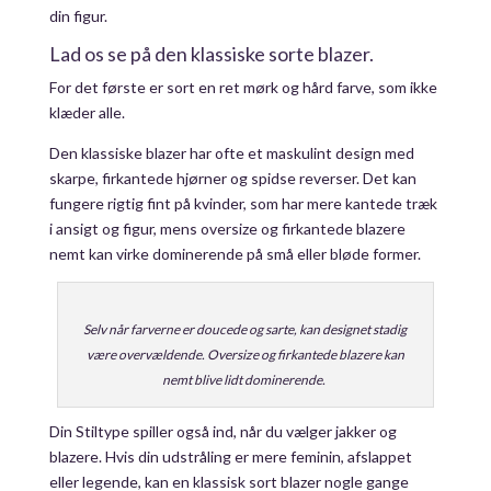
din figur.
Lad os se på den klassiske sorte blazer.
For det første er sort en ret mørk og hård farve, som ikke
klæder alle.
Den klassiske blazer har ofte et maskulint design med
skarpe, firkantede hjørner og spidse reverser. Det kan
fungere rigtig fint på kvinder, som har mere kantede træk
i ansigt og figur, mens oversize og firkantede blazere
nemt kan virke dominerende på små eller bløde former.
Selv når farverne er doucede og sarte, kan designet stadig
være overvældende. Oversize og firkantede blazere kan
nemt blive lidt dominerende.
Din Stiltype spiller også ind, når du vælger jakker og
blazere. Hvis din udstråling er mere feminin, afslappet
eller legende, kan en klassisk sort blazer nogle gange