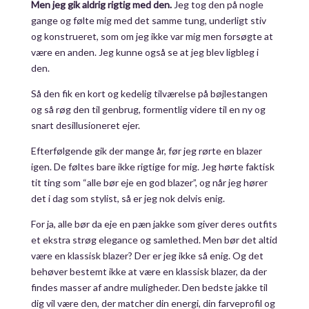
Men jeg gik aldrig rigtig med den.
Jeg tog den på nogle
gange og følte mig med det samme tung, underligt stiv
og konstrueret, som om jeg ikke var mig men forsøgte at
være en anden. Jeg kunne også se at jeg blev ligbleg i
den.
Så den fik en kort og kedelig tilværelse på bøjlestangen
og så røg den til genbrug, formentlig videre til en ny og
snart desillusioneret ejer.
Efterfølgende gik der mange år, før jeg rørte en blazer
igen. De føltes bare ikke rigtige for mig. Jeg hørte faktisk
tit ting som “alle bør eje en god blazer”, og når jeg hører
det i dag som stylist, så er jeg nok delvis enig.
For ja, alle bør da eje en pæn jakke som giver deres outfits
et ekstra strøg elegance og samlethed. Men bør det altid
være en klassisk blazer? Der er jeg ikke så enig. Og det
behøver bestemt ikke at være en klassisk blazer, da der
findes masser af andre muligheder. Den bedste jakke til
dig vil være den, der matcher din energi, din farveprofil og