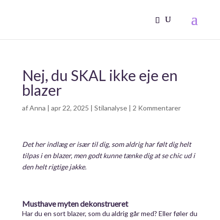
Nej, du SKAL ikke eje en
blazer
af
Anna
|
apr 22, 2025
|
Stilanalyse
|
2 Kommentarer
Det her indlæg er især til dig, som aldrig har følt dig helt
tilpas i en blazer,
men godt kunne tænke dig at se chic ud i
den helt rigtige jakke.
Musthave myten dekonstrueret
Har du en sort blazer, som du aldrig går med? Eller føler du