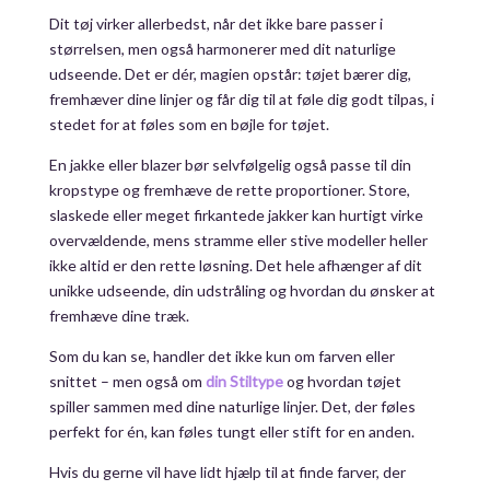
Dit tøj virker allerbedst, når det ikke bare passer i
størrelsen, men også harmonerer med dit naturlige
udseende. Det er dér, magien opstår: tøjet bærer dig,
fremhæver dine linjer og får dig til at føle dig godt tilpas, i
stedet for at føles som en bøjle for tøjet.
En jakke eller blazer bør selvfølgelig også passe til din
kropstype og fremhæve de rette proportioner. Store,
slaskede eller meget firkantede jakker kan hurtigt virke
overvældende, mens stramme eller stive modeller heller
ikke altid er den rette løsning. Det hele afhænger af dit
unikke udseende, din udstråling og hvordan du ønsker at
fremhæve dine træk.
Som du kan se, handler det ikke kun om farven eller
snittet – men også om
din Stiltype
og hvordan tøjet
spiller sammen med dine naturlige linjer. Det, der føles
perfekt for én, kan føles tungt eller stift for en anden.
Hvis du gerne vil have lidt hjælp til at finde farver, der