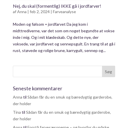
Nej, du skal (formentlig) IKKE gå i jordfarver!
af
Anna
|
feb 2, 2024
|
Farveanalyse
Moden og følsom = jordfarvet Da jeg kom i
midttrediverne, var det som om noget begyndte at vokse
inde i mig. Og i mit klædeskab. Og dette nye, der
voksede, var jordfarvet og sennepsgult. En trang til at gå i
rust, støvede og rolige brune, karrygult, sennep og...
Seneste kommentarer
Anna
til
Sådan får du en smuk og bæredygtig garderobe,
der holder
Tina
til
Sådan får du en smuk og bæredygtig garderobe,
der holder
Anna
til
Forstå farvesæsonerne – og hvorfor du måske