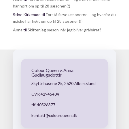
har hørt om op til 28 sæsoner (!)
Stine Kirkemoe
til
Forstå farvesæsonerne – og hvorfor du
måske har hørt om op til 28 sæsoner (!)
Anna
til
Skifter jeg sæson, når jeg bliver gråhåret?
Colour Queen v. Anna
Gudlaugsdottir
Skyttehusene 25, 2620 Albertslund
CVR 42945404
tlf. 40526377
kontakt@colourqueen.dk