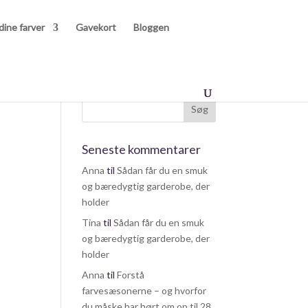
dine farver
Gavekort
Bloggen
Seneste kommentarer
Anna
til
Sådan får du en smuk
og bæredygtig garderobe, der
holder
Tina
til
Sådan får du en smuk
og bæredygtig garderobe, der
holder
Anna
til
Forstå
farvesæsonerne – og hvorfor
du måske har hørt om op til 28