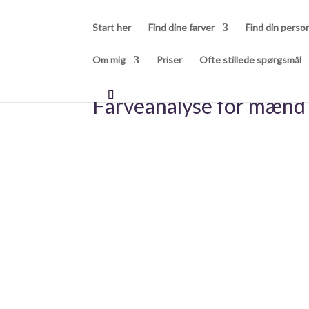
Start her
Find dine farver
Find din person
Om mig
Priser
Ofte stillede spørgsmål
Farveanalyse for mænd