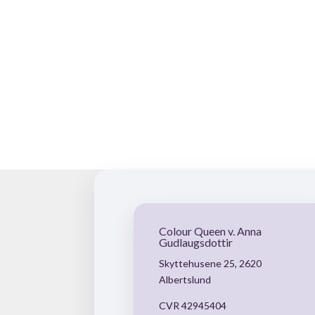
Colour Queen v. Anna
Gudlaugsdottir
Skyttehusene 25, 2620
Albertslund
CVR 42945404