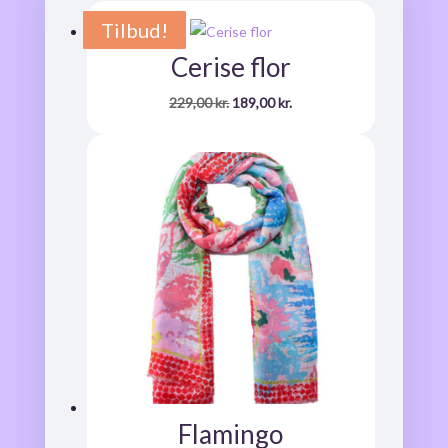
Tilbud!
Tilbud!
Tilbud!
Tilbud!
Tilbud!
Tilbud!
Tilbud!
Tilbud!
Tilbud!
Tilbud!
Cerise flor
Den
Den
229,00
kr.
189,00
kr.
oprindelige
aktuelle
pris
pris
var:
er:
229,00 kr..
189,00 kr..
Flamingo