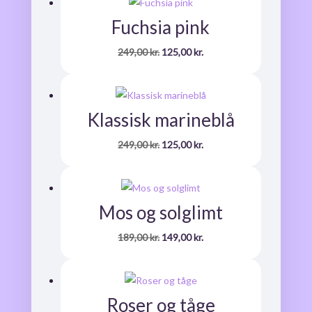
Fuchsia pink
Den
Den
249,00
kr.
125,00
kr.
oprindelige
aktuelle
pris
pris
var:
er:
Klassisk marineblå
249,00 kr..
125,00 kr..
Den
Den
249,00
kr.
125,00
kr.
oprindelige
aktuelle
pris
pris
var:
er:
Mos og solglimt
249,00 kr..
125,00 kr..
Den
Den
189,00
kr.
149,00
kr.
oprindelige
aktuelle
pris
pris
var:
er:
Roser og tåge
189,00 kr..
149,00 kr..