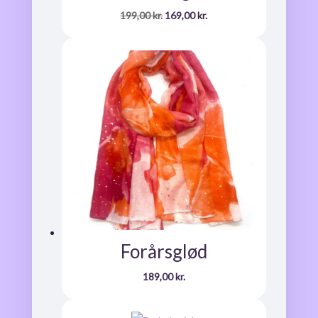
Den
Den
199,00
kr.
169,00
kr.
oprindelige
aktuelle
pris
pris
var:
er:
199,00 kr..
169,00 kr..
Forårsglød
189,00
kr.