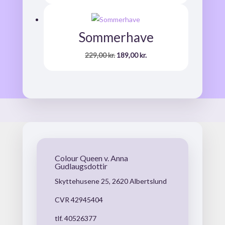
oprindelige
aktuelle
pris
pris
var:
er:
Sommerhave
189,00 kr..
149,00 kr..
Den
Den
229,00
kr.
189,00
kr.
oprindelige
aktuelle
pris
pris
var:
er:
229,00 kr..
189,00 kr..
Colour Queen v. Anna
Gudlaugsdottir
Skyttehusene 25, 2620 Albertslund
CVR 42945404
tlf. 40526377