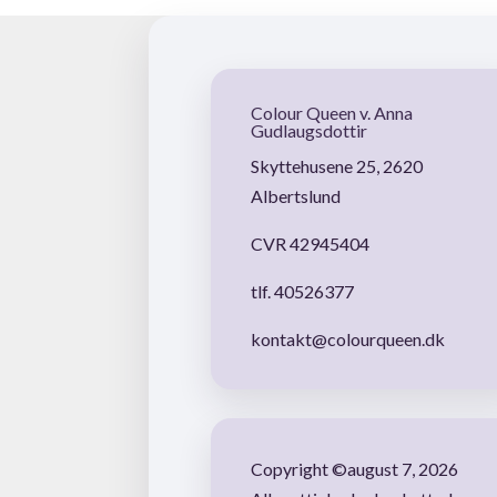
Colour Queen v. Anna
Gudlaugsdottir
Skyttehusene 25, 2620
Albertslund
CVR 42945404
tlf. 40526377
kontakt@colourqueen.dk
Copyright ©august 7, 2026