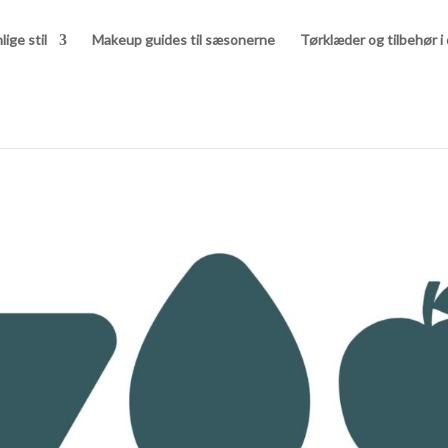
lige stil
Makeup guides til sæsonerne
Tørklæder og tilbehør i 