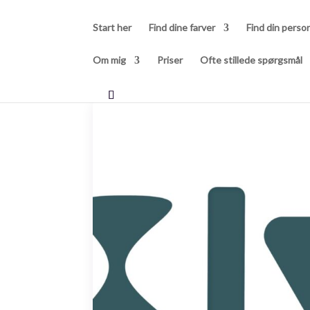
Start her
Find dine farver
Find din person
Om mig
Priser
Ofte stillede spørgsmål