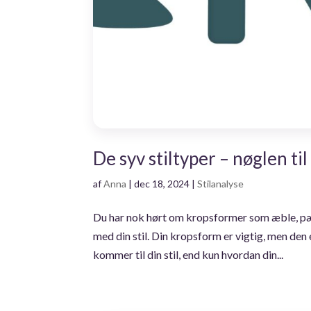
De syv stiltyper – nøglen ti
af
Anna
|
dec 18, 2024
|
Stilanalyse
Du har nok hørt om kropsformer som æble, pære
med din stil. Din kropsform er vigtig, men den e
kommer til din stil, end kun hvordan din...